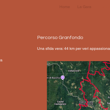
Home
La Gara
Percor
Percorso Granfondo
Una sfida vera: 44 km per veri appassiona
ra